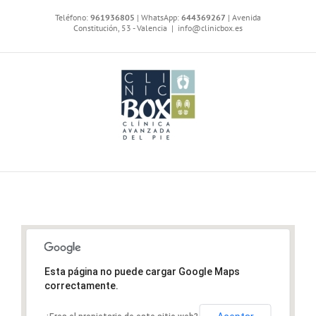
Saltar
Teléfono:
961936805
| WhatsApp:
644369267
| Avenida
al
Constitución, 53 - Valencia
|
info@clinicbox.es
contenido
Esta página no puede cargar Google Maps
correctamente.