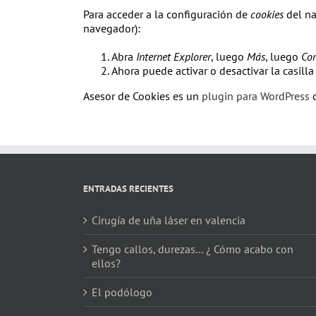
Para acceder a la configuración de
cookies
del na
navegador):
Abra
Internet Explorer
, luego
Más
, luego
Con
Ahora puede activar o desactivar la casill
Asesor de Cookies es un
plugin para WordPress
c
ENTRADAS RECIENTES
Cirugía de uña láser en valencia
Tengo callos, durezas… ¿ Cómo acabo con
ellos?
El podólogo