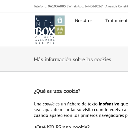
Saltar
Teléfono:
961936805
| WhatsApp:
644369267
| Avenida Constit
al
contenido
Nosotros
Tratamient
Más información sobre las cookies
¿Qué es una cookie?
Una
cookie
es un fichero de texto
inofensivo
que 
sea capaz de recordar su visita cuando vuelva 
cuando aparecieron los primeros navegadores p
¿Qué NO ES una cookie?