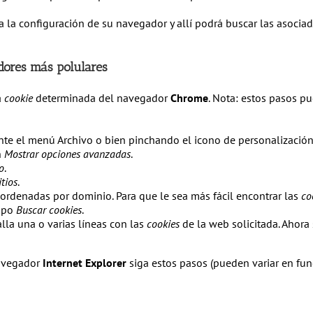
a la configuración de su navegador y allí podrá buscar las asocia
dores más polulares
a
cookie
determinada del navegador
Chrome
. Nota: estos pasos pu
nte el menú Archivo o bien pinchando el icono de personalización 
n
Mostrar opciones avanzadas
.
o
.
itios
.
ordenadas por dominio. Para que le sea más fácil encontrar las
co
ampo
Buscar cookies
.
alla una o varias líneas con las
cookies
de la web solicitada. Ahora 
avegador
Internet Explorer
siga estos pasos (pueden variar en fun