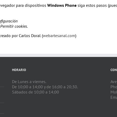
vegador para dispositivos
Windows Phone
siga estos pasos (pued
figuración
a
Permitir cookies
.
reado por Carlos Doral (
webartesanal.com
)
HORARIO
CON
De Lunes a viernes.
Ave
De 10;00 a 14;00 y de 16;00 a 20;30.
Ph
Sábados de 10;00 a 14;00
Mob
Ema