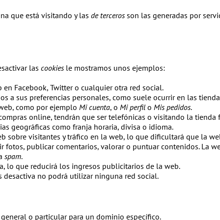
na que está visitando y las
de terceros
son las generadas por serv
sactivar las
cookies
le mostramos unos ejemplos:
en Facebook, Twitter o cualquier otra red social.
os a sus preferencias personales, como suele ocurrir en las tienda
a web, como por ejemplo
Mi cuenta
, o
Mi perfil
o
Mis pedidos
.
compras online, tendrán que ser telefónicas o visitando la tienda f
ias geográficas como franja horaria, divisa o idioma.
eb sobre visitantes y tráfico en la web, lo que dificultará que la w
bir fotos, publicar comentarios, valorar o puntuar contenidos. La
ca
spam
.
, lo que reducirá los ingresos publicitarios de la web.
las desactiva no podrá utilizar ninguna red social.
 general o particular para un dominio específico.