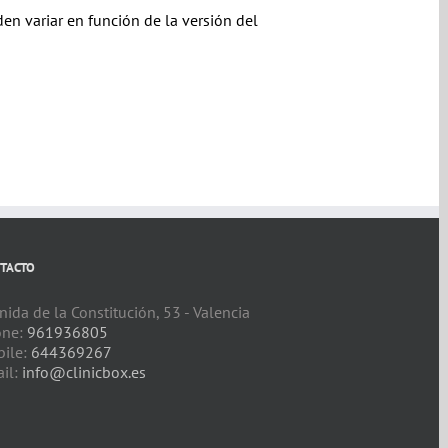
en variar en función de la versión del
TACTO
nida de la Constitución, 53 - Valencia
one:
961936805
ile:
644369267
il:
info@clinicbox.es