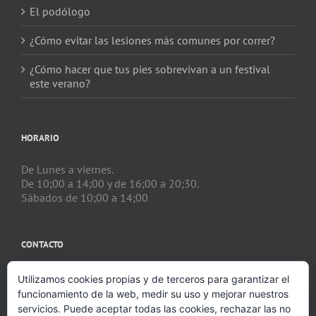
El podólogo
¿Cómo evitar las lesiones más comunes por correr?
¿Cómo hacer que tus pies sobrevivan a un festival
este verano?
HORARIO
De Lunes a viernes.
De 10;00 a 14;00 y de 16;00 a 20;30.
Sábados de 10;00 a 14;00
CONTACTO
Avenida de la Constitución, 53 - Valencia
Utilizamos cookies propias y de terceros para garantizar el
Phone:
961936805
funcionamiento de la web, medir su uso y mejorar nuestros
Mobile:
644369267
servicios. Puede aceptar todas las cookies, rechazar las no