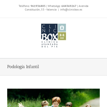
Saltar
Teléfono:
961936805
| WhatsApp:
644369267
| Avenida
al
Constitución, 53 - Valencia
|
info@clinicbox.es
contenido
Podología Infantil